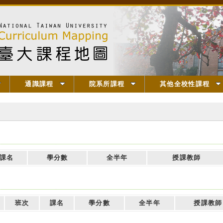
通識課程
院系所課程
其他全校性課程
】
課名
學分數
全半年
授課教師
班次
課名
學分數
全半年
授課教師