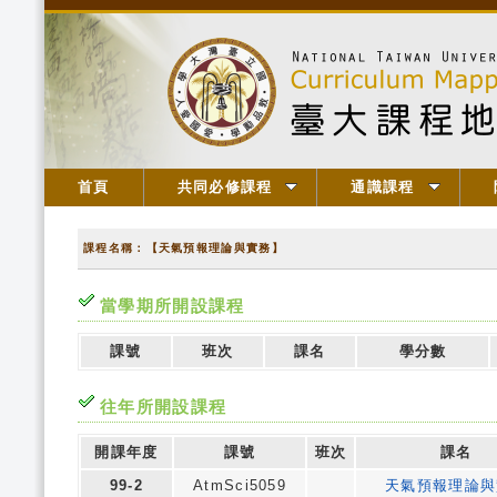
首頁
共同必修課程
通識課程
課程名稱：【天氣預報理論與實務】
當學期所開設課程
課號
班次
課名
學分數
往年所開設課程
開課年度
課號
班次
課名
99-2
AtmSci5059
天氣預報理論與