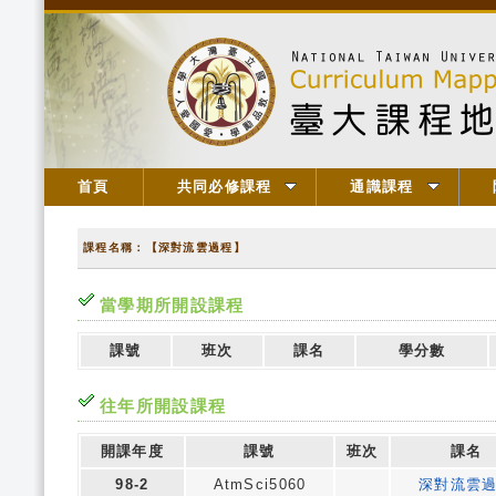
首頁
共同必修課程
通識課程
課程名稱：【深對流雲過程】
當學期所開設課程
課號
班次
課名
學分數
往年所開設課程
開課年度
課號
班次
課名
98-2
AtmSci5060
深對流雲