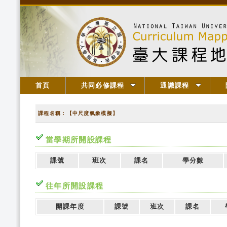
首頁
共同必修課程
通識課程
課程名稱：【中尺度氣象模擬】
當學期所開設課程
課號
班次
課名
學分數
往年所開設課程
開課年度
課號
班次
課名