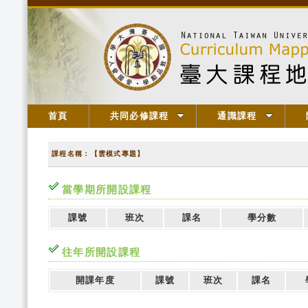
首頁
共同必修課程
通識課程
課程名稱：【雲模式專題】
當學期所開設課程
課號
班次
課名
學分數
往年所開設課程
開課年度
課號
班次
課名