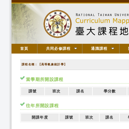
首頁
共同必修課程
通識課程
課程名稱：【高等氣象統計學】
當學期所開設課程
課號
班次
課名
學分數
往年所開設課程
開課年度
課號
班次
課名