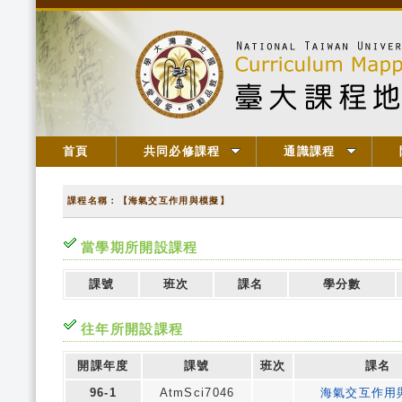
首頁
共同必修課程
通識課程
課程名稱：【海氣交互作用與模擬】
當學期所開設課程
課號
班次
課名
學分數
往年所開設課程
開課年度
課號
班次
課名
96-1
AtmSci7046
海氣交互作用