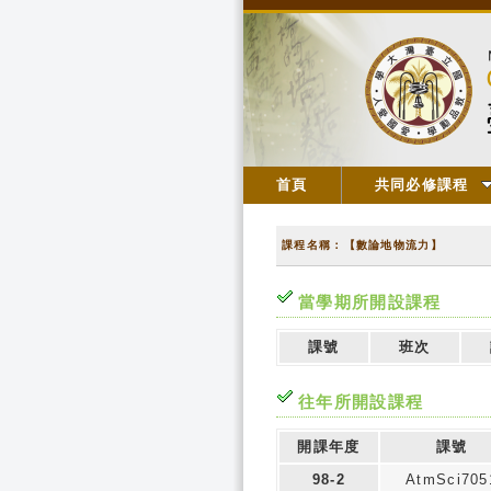
首頁
共同必修課程
課程名稱：【數論地物流力】
當學期所開設課程
課號
班次
往年所開設課程
開課年度
課號
98-2
AtmSci705