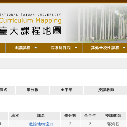
通識課程
院系所課程
其他全校性課程
課名
學分數
全半年
授課教師
班次
課名
學分數
全半年
授課教師
1
數論地物流力
2
2
郭鴻基