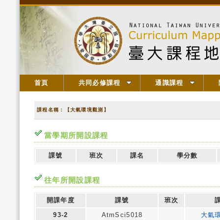
首頁
共同必修課程
通識課程
課程名稱：【大氣環境觀測】
當學期所開設課程
課號
班次
課名
學分數
往年所開設課程
開課年度
課號
班次
93-2
AtmSci5018
大氣