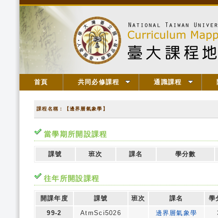
首頁
共同必修課程
通識課程
課程名稱：【邊界層氣象學】
當學期所開設課程
課號
班次
課名
學分數
往年所開設課程
開課年度
課號
班次
課名
學
99-2
AtmSci5026
邊界層氣象學