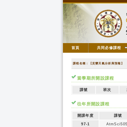
首頁
共同必修課程
課程名稱：【災變天氣分析與預報】
當學期所開設課程
課號
班次
往年所開設課程
開課年度
課號
97-1
AtmSci50