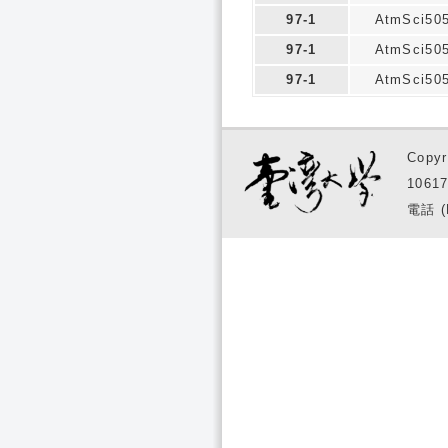
97-1
AtmSci50
97-1
AtmSci50
97-1
AtmSci50
Copyr
1061
電話 (