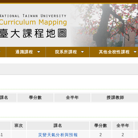
通識課程
院系所課程
其他全校性課程
課名
學分數
全半年
授課教師
班次
課名
學分數
全半年
51
災變天氣分析與預報
2
2