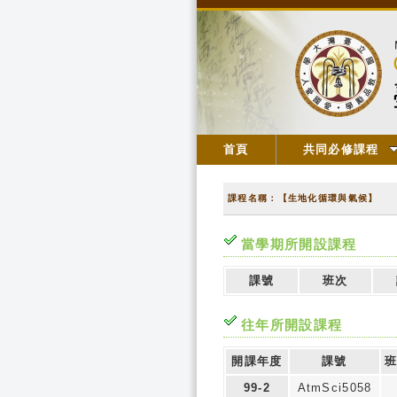
首頁
共同必修課程
課程名稱：【生地化循環與氣候】
當學期所開設課程
課號
班次
往年所開設課程
開課年度
課號
班
99-2
AtmSci5058