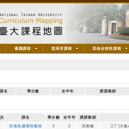
通識課程
院系所課程
其他全校性課程
課名
學分數
全半年
授課教師
次
課名
學分數
全半年
授課教師
生地化循環與氣候
3
2
洪惠敏
三7 (大氣A