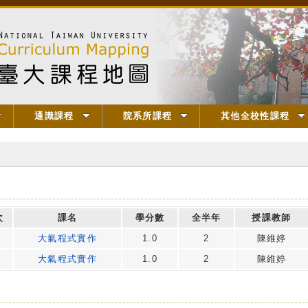
通識課程
院系所課程
其他全校性課程
次
課名
學分數
全半年
授課教師
大氣程式實作
1.0
2
陳維婷
大氣程式實作
1.0
2
陳維婷