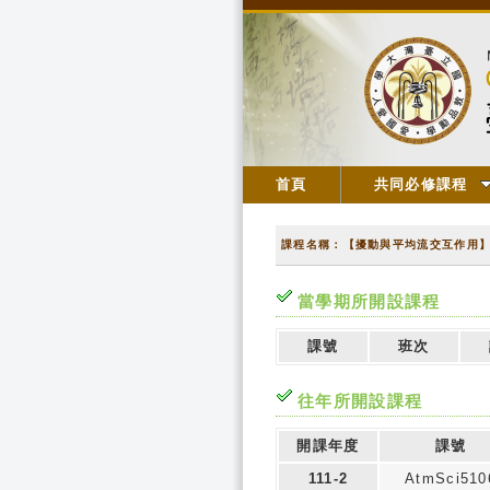
首頁
共同必修課程
課程名稱：【擾動與平均流交互作用
當學期所開設課程
課號
班次
往年所開設課程
開課年度
課號
111-2
AtmSci510