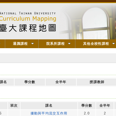
通識課程
院系所課程
其他全校性課程
】
課名
學分數
全半年
授課教師
班次
課名
學分數
全半年
6
擾動與平均流交互作用
2.0
2