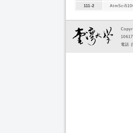
111-2
AtmSci510
Copyr
1061
電話 (