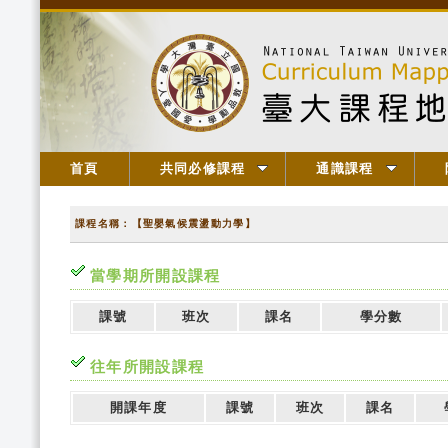
首頁
共同必修課程
通識課程
課程名稱：【聖嬰氣候震盪動力學】
當學期所開設課程
課號
班次
課名
學分數
往年所開設課程
開課年度
課號
班次
課名