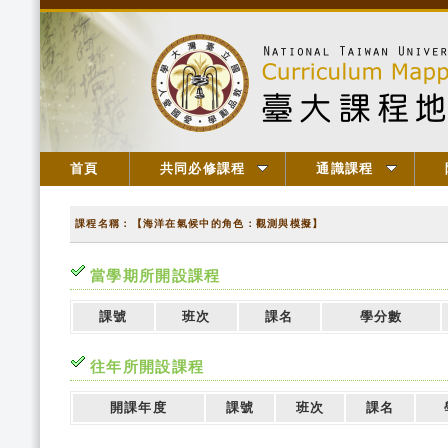
首頁
共同必修課程
通識課程
課程名稱：【海洋在氣候中的角色：觀測與模擬】
當學期所開設課程
課號
班次
課名
學分數
往年所開設課程
開課年度
課號
班次
課名