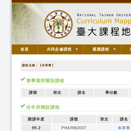
首頁
共同必修課程
通識課程
課程名稱：【本草學】
當學期所開設課程
課號
班次
課名
學分數
往年所開設課程
開課年度
課號
班次
課名
99-2
PHARM2007
本草學