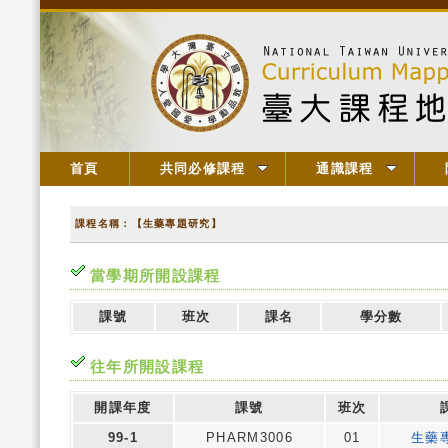
首頁
共同必修課程
通識課程
課程名稱：【生藥專題研究】
當學期所開設課程
課號
班次
課名
學分數
往年所開設課程
開課年度
課號
班次
99-1
PHARM3006
01
生藥