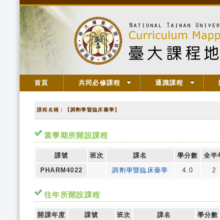
首頁
共同必修課程
通識課程
課程名稱：【調劑學暨臨床藥學】
當學期所開設課程
課號
班次
課名
學分數
全半
PHARM4022
調劑學暨臨床藥學
4.0
2
往年所開設課程
開課年度
課號
班次
課名
學分數