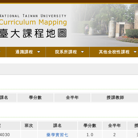
通識課程
院系所課程
其他全校性課程
課名
學分數
全半年
授課教師
號
班次
課名
學分數
全半年
4030
藥學實習七
1.0
2