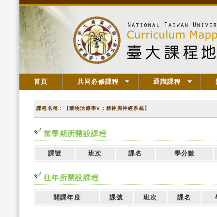
首頁
共同必修課程
通識課程
課程名稱：【藥物治療學V：精神與神經系統】
當學期所開設課程
課號
班次
課名
學分數
往年所開設課程
開課年度
課號
班次
課名