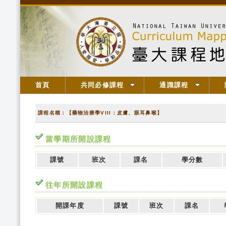
首頁
共同必修課程
通識課程
課程名稱：【藥物治療學VIII：皮膚、眼耳鼻喉】
當學期所開設課程
課號
班次
課名
學分數
往年所開設課程
開課年度
課號
班次
課名