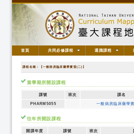
首頁
共同必修課程
通識課程
課程名稱：【一般病房臨床藥學實習(二)】
當學期所開設課程
課號
班次
課名
PHARM5055
一般病房臨床藥學實
往年所開設課程
開課年度
課號
班次