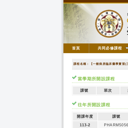
首頁
共同必修課程
課程名稱：【一般病房臨床藥學實習(三
當學期所開設課程
課號
班次
往年所開設課程
開課年度
課號
113-2
PHARM505