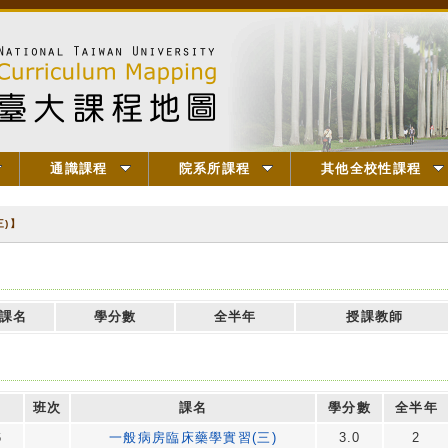
通識課程
院系所課程
其他全校性課程
)】
課名
學分數
全半年
授課教師
班次
課名
學分數
全半年
6
一般病房臨床藥學實習(三)
3.0
2