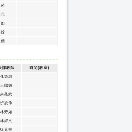
郁茹
斐元
芳如
嘉銓
欣儀
授課教師
時間(教室)
孔繁璐
王繼娟
余兆武
忻凌偉
林芳如
林淑文
徐莞曾