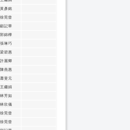
黃彥銘
徐莞曾
顧記華
郭錦樺
張琳巧
梁碧惠
許麗卿
陳燕惠
蕭斐元
王繼娟
林芳如
林欣儀
徐莞曾
徐莞曾