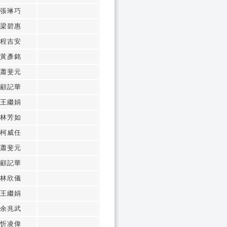
張琳巧
梁碧惠
程吉安
黃彥銘
蕭斐元
顧記華
王繼娟
林芳如
柯威任
蕭斐元
顧記華
林欣儀
王繼娟
余兆武
忻凌偉