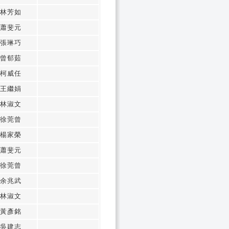
林芳如
蕭斐元
張琳巧
曾郁茹
柯威任
王繼娟
林淑文
徐莞曾
楊家榮
蕭斐元
徐莞曾
余兆武
林淑文
黃彥銘
吳建志