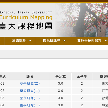
通識課程
院系所課程
其他全校性課程
班次
課名
學分數
全半年
授課
01
藥學研究(二)
3.0
2
忻
02
藥學研究(二)
3.0
2
莊
03
藥學研究(二)
3.0
2
徐
04
藥學研究(二)
3.0
2
林