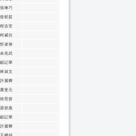
張琳巧
曾郁茹
程吉安
柯威任
忻凌偉
余兆武
顧記華
林淑文
許麗卿
蕭斐元
徐莞曾
梁碧惠
顧記華
許麗卿
王繼娟