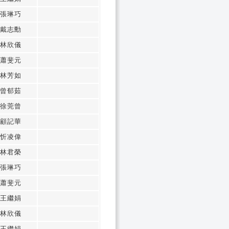
張琳巧
戴志勳
林欣儀
蕭斐元
林芳如
曾郁茹
徐莞曾
顧記華
忻凌偉
林君榮
張琳巧
蕭斐元
王繼娟
林欣儀
王繼娟