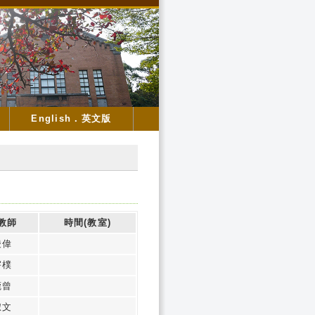
English．英文版
教師
時間(教室)
凌偉
宇樸
莞曾
淑文