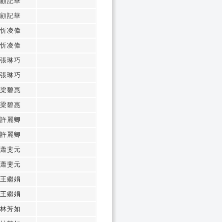
顧記華
顧記華
忻凌偉
忻凌偉
張琳巧
張琳巧
梁碧惠
梁碧惠
許麗卿
許麗卿
蕭斐元
蕭斐元
王繼娟
王繼娟
林芳如