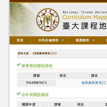
首頁
共同必修課程
通識課程
課程名稱：【進階藥業實習(三)】
當學期所開設課程
課號
班次
課名
PHARM5071
進階藥業實習(三
往年所開設課程
開課年度
課號
班次