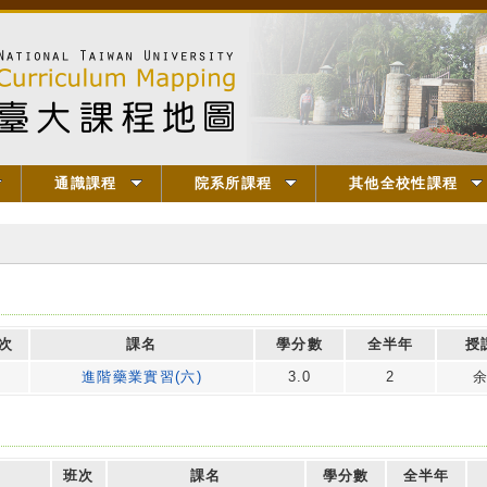
通識課程
院系所課程
其他全校性課程
次
課名
學分數
全半年
授
進階藥業實習(六)
3.0
2
班次
課名
學分數
全半年