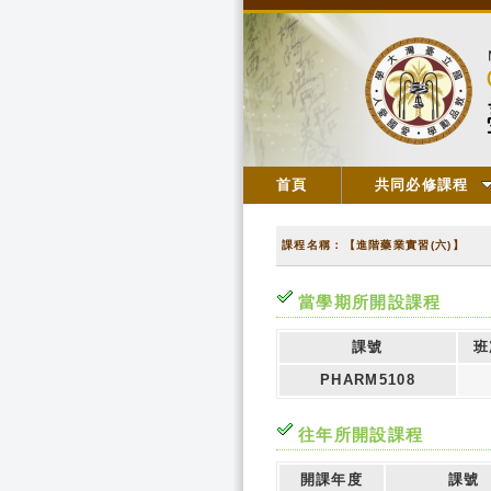
首頁
共同必修課程
課程名稱：【進階藥業實習(六)】
當學期所開設課程
課號
班
PHARM5108
往年所開設課程
開課年度
課號