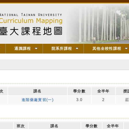
通識課程
院系所課程
其他全校性課程
次
課名
學分數
全半年
授
進階藥廠實習(一)
3.0
2
班次
課名
學分數
全半年