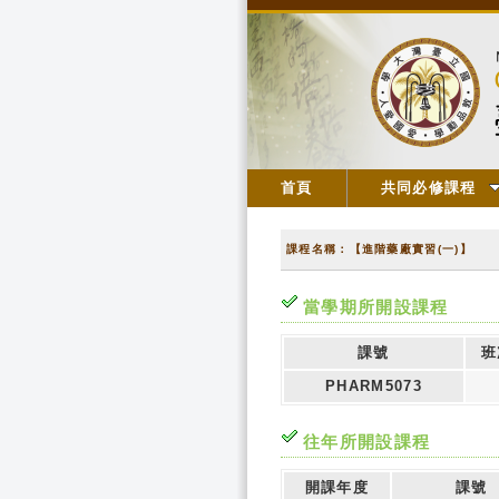
首頁
共同必修課程
課程名稱：【進階藥廠實習(一)】
當學期所開設課程
課號
班
PHARM5073
往年所開設課程
開課年度
課號