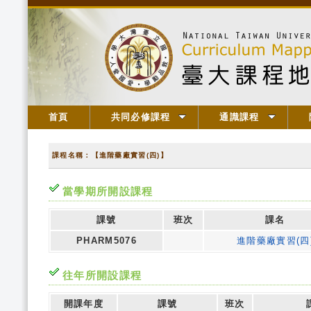
首頁
共同必修課程
通識課程
課程名稱：【進階藥廠實習(四)】
當學期所開設課程
課號
班次
課名
PHARM5076
進階藥廠實習(四
往年所開設課程
開課年度
課號
班次