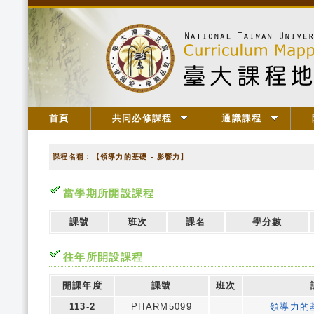
首頁
共同必修課程
通識課程
課程名稱：【領導力的基礎 - 影響力】
當學期所開設課程
課號
班次
課名
學分數
往年所開設課程
開課年度
課號
班次
113-2
PHARM5099
領導力的基