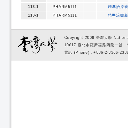
113-1
PHARM5111
精準治療
113-1
PHARM5111
精準治療
Copyright 2008 臺灣大學 National
10617 臺北市羅斯福路四段一號 No. 1, S
電話 (Phone)：+886-2-3366-2