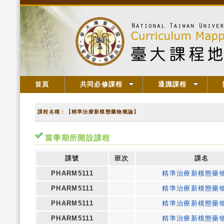
首頁
共同必修課程
通識課程
課程名稱：【精準治療新模態藥物概論】
當學期所開設課程
課號
班次
課名
PHARM5111
精準治療新模態藥
PHARM5111
精準治療新模態藥
PHARM5111
精準治療新模態藥
PHARM5111
精準治療新模態藥