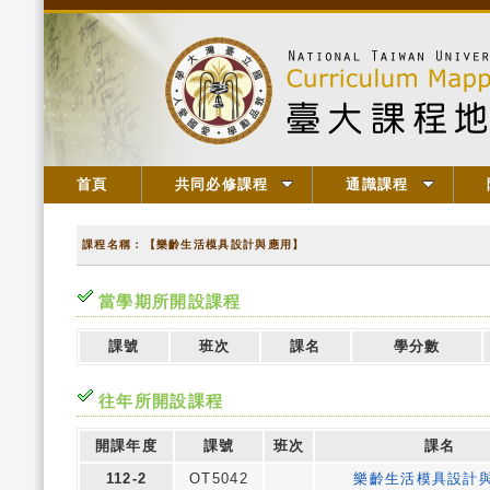
首頁
共同必修課程
通識課程
課程名稱：【樂齡生活模具設計與應用】
當學期所開設課程
課號
班次
課名
學分數
往年所開設課程
開課年度
課號
班次
課名
112-2
OT5042
樂齡生活模具設計