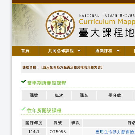
首頁
共同必修課程
通識課程
課程名稱：【應用生命動力顱薦治療於職能治療實習】
當學期所開設課程
課號
班次
課名
學分數
往年所開設課程
開課年度
課號
班次
課
114-1
OT5055
應用生命動力顱薦治