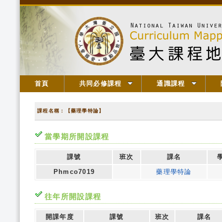
首頁
共同必修課程
通識課程
課程名稱：【藥理學特論】
當學期所開設課程
課號
班次
課名
Phmco7019
藥理學特論
往年所開設課程
開課年度
課號
班次
課名