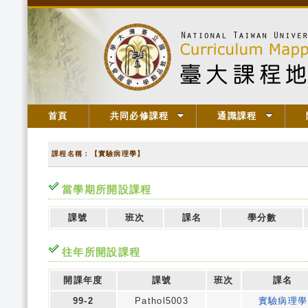
首頁
共同必修課程
通識課程
課程名稱：【實驗病理學】
當學期所開設課程
課號
班次
課名
學分數
往年所開設課程
開課年度
課號
班次
課名
99-2
Pathol5003
實驗病理學