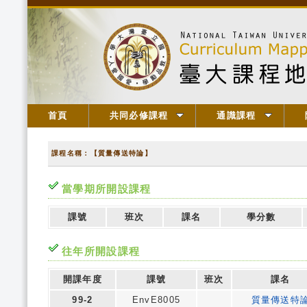
首頁
共同必修課程
通識課程
課程名稱：【質量傳送特論】
當學期所開設課程
課號
班次
課名
學分數
往年所開設課程
開課年度
課號
班次
課名
99-2
EnvE8005
質量傳送特