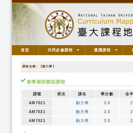
首頁
共同必修課程
通識課程
課程名稱：【動力學】
當學期所開設課程
課號
班次
課名
學分數
全
AM7021
動力學
3.0
2
AM7021
動力學
3.0
2
AM7021
動力學
3.0
2