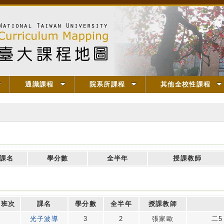
通識課程
院系所課程
其他全校性課程
課名
學分數
全半年
授課教師
班次
課名
學分數
全半年
授課教師
光子波導
3
2
張家歐
二5