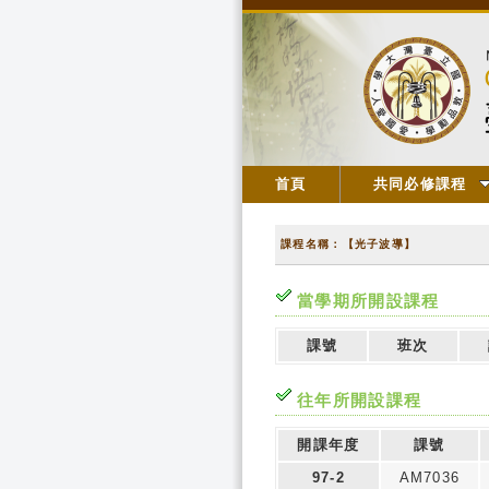
首頁
共同必修課程
課程名稱：【光子波導】
當學期所開設課程
課號
班次
往年所開設課程
開課年度
課號
97-2
AM7036