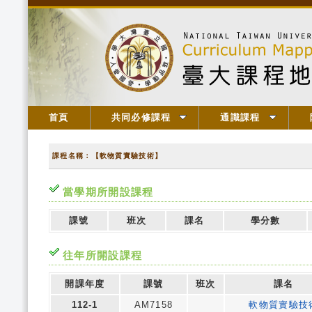
首頁
共同必修課程
通識課程
課程名稱：【軟物質實驗技術】
當學期所開設課程
課號
班次
課名
學分數
往年所開設課程
開課年度
課號
班次
課名
112-1
AM7158
軟物質實驗技