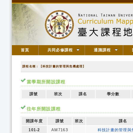
首頁
共同必修課程
通識課程
課程名稱：【科技計畫的管理與危機處理】
當學期所開設課程
課號
班次
課名
學分數
往年所開設課程
開課年度
課號
班次
課名
101-2
AM7163
科技計畫的管理與