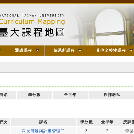
通識課程
院系所課程
其他全校性課程
】
課名
學分數
全半年
授課教師
班次
課名
學分數
全半年
授課
科技研發與計畫管理二
3
2
李世