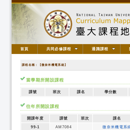
首頁
共同必修課程
通識課程
課程名稱：【微奈米機電系統】
當學期所開設課程
課號
班次
課名
學分數
往年所開設課程
開課年度
課號
班次
課名
99-1
AM7084
微奈米機電系