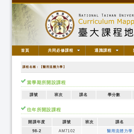
首頁
共同必修課程
通識課程
課程名稱：【醫用流體力學】
當學期所開設課程
課號
班次
課名
學分數
往年所開設課程
開課年度
課號
班次
課名
98-2
AM7102
醫用流體力學