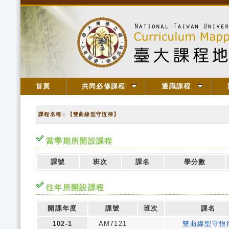
首頁
共同必修課程
通識課程
課程名稱：【雙曲線型守恆律】
當學期所開設課程
課號
班次
課名
學分數
往年所開設課程
開課年度
課號
班次
課名
102-1
AM7121
雙曲線型守恆