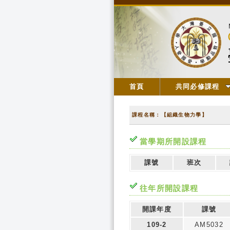
首頁
共同必修課程
課程名稱：【組織生物力學】
當學期所開設課程
課號
班次
往年所開設課程
開課年度
課號
109-2
AM5032