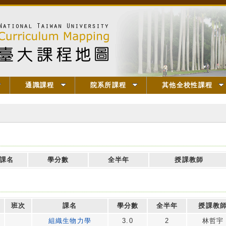
通識課程
院系所課程
其他全校性課程
課名
學分數
全半年
授課教師
班次
課名
學分數
全半年
授課教
組織生物力學
3.0
2
林哲宇