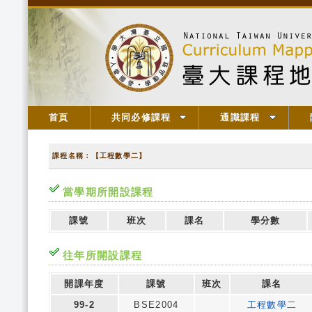
首頁
共同必修課程
通識課程
課程名稱：【工程數學二】
當學期所開設課程
課號
班次
課名
學分數
往年所開設課程
開課年度
課號
班次
課名
99-2
BSE2004
工程數學二