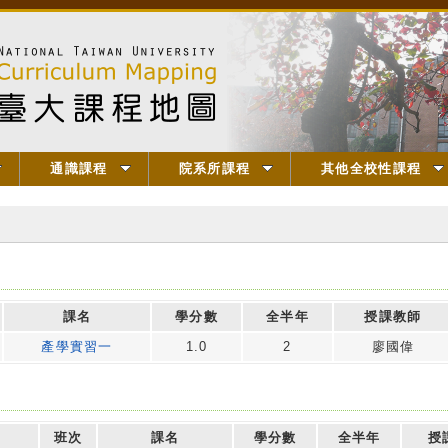
通識課程
院系所課程
其他全校性課程
課名
學分數
全半年
授課教師
產學實習一
1.0
2
廖國偉
班次
課名
學分數
全半年
授