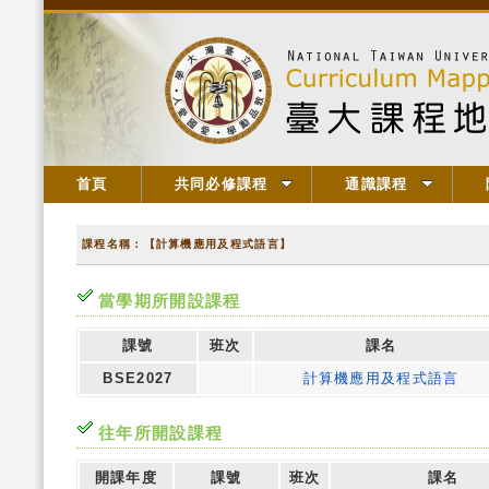
首頁
共同必修課程
通識課程
課程名稱：【計算機應用及程式語言】
當學期所開設課程
課號
班次
課名
BSE2027
計算機應用及程式語言
往年所開設課程
開課年度
課號
班次
課名