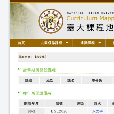
首頁
共同必修課程
通識課程
課程名稱：【水文學】
當學期所開設課程
課號
班次
課名
學分數
往年所開設課程
開課年度
課號
班次
課名
99-2
BSE2020
水文學