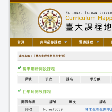
首頁
共同必修課程
通識課程
課程名稱：【林木生理生態學及實習】
當學期所開設課程
課號
班次
課名
學分數
往年所開設課程
開課年度
課號
班次
課名
99-2
Forest3039
林木生理生態學